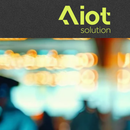
Descub
das so
da Aiot