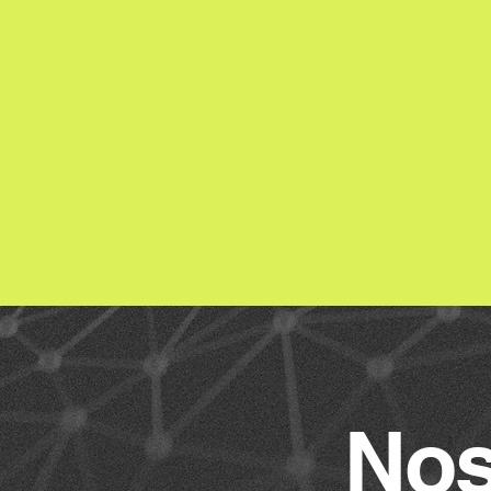
Servir com excelênc
através de soluções
AIoT, focadas na efi
operacional e na pr
de pessoas e instal
o que nos move.
Nos