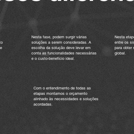
02 /
Definição
03 /
I
Nesta fase, podem surgir várias
Nesta etap
to
soluções a serem consideradas. A
entre os s
 e
escolha da solução deve levar em
para obter 
s
conta as funcionalidades necessárias
global.
e o custo-benefício ideal.
05 /
Orçamento
Com o entendimento de todas as
etapas montamos o orçamento
alinhado às necessidades e soluções
acordadas.