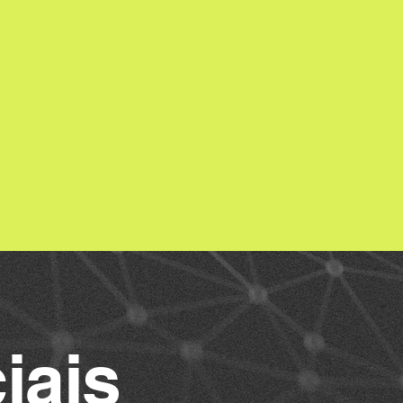
co em Resultado
ilidade
onexão
torresponsabilidade
otagonismo e
ativa
senvolvimento e
endizado
iais