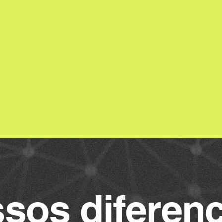
Ser referência no mercado
• Fo
ia
de tecnologia em soluções
• Ag
 em
de AIoT, conectando
• C
ciência
negócios, parceiros e
• Au
oteção
inovação para nos
• Pr
ações é
tornarmos um dos top 5
Inici
integradores até 2030.
• De
Apr
sos diferenc