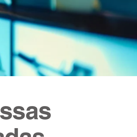
ossas
adas