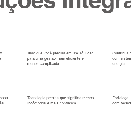
02 /
03 /
em
Tudo que você precisa em um só lugar,
Contribua 
a
para uma gestão mais eficiente e
com siste
menos complicada.
energia.
05 /
06 /
nossa
Tecnologia precisa que significa menos
Fortaleça 
 às
incômodos e mais confiança.
com tecnol