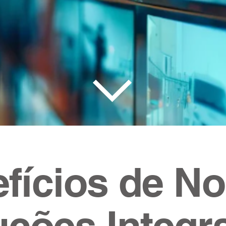
teção de perímetro, automação de
is e proteção de pessoas.
fícios de N
uções Integr