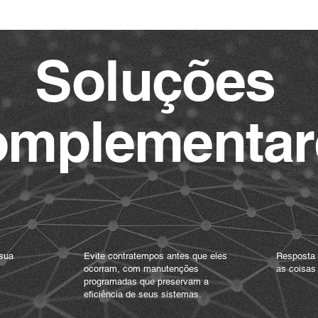
Soluções
mplementar
to de
02 /
Manutenção
03 /
preventiva
corre
 sua
Evite contratempos antes que eles
Resposta 
ocorram, com manutenções
as coisas
programadas que preservam a
eficiência de seus sistemas.