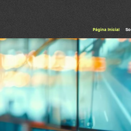
Página Inicial
So
ra os benefíc
luções integr
 Solution